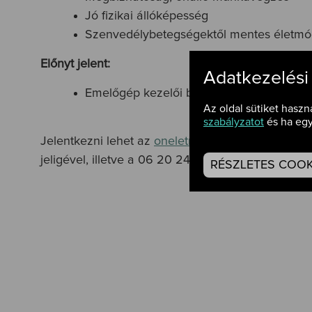
Jó fizikai állóképesség
Szenvedélybetegségektől mentes életmó
Előnyt jelent:
Adatkezelési
Emelőgép kezelői bizonyítvány
Az oldal sütiket haszn
szabályzatot
és ha egy
Jelentkezni lehet az
oneletrajz@dtkh.hu
e-mail cí
jeligével, illetve a 06 20 240 3423-as telefonszá
RÉSZLETES COOKI