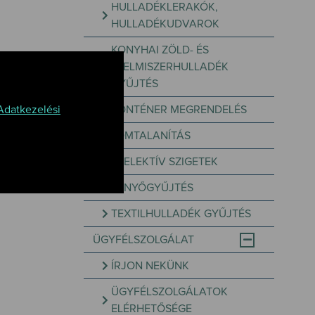
HULLADÉKLERAKÓK,
HULLADÉKUDVAROK
KONYHAI ZÖLD- ÉS
ÉLELMISZERHULLADÉK
GYŰJTÉS
Adatkezelési
KONTÉNER MEGRENDELÉS
LOMTALANÍTÁS
ető/rakodó"
SZELEKTÍV SZIGETEK
FENYŐGYŰJTÉS
TEXTILHULLADÉK GYŰJTÉS
ÜGYFÉLSZOLGÁLAT
ÍRJON NEKÜNK
ÜGYFÉLSZOLGÁLATOK
ELÉRHETŐSÉGE