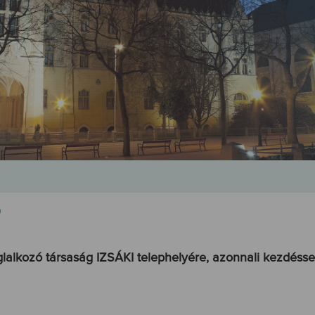
ó
lalkozó társaság IZSÁKI telephelyére, azonnali kezdéssel