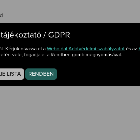
d
 tájékoztató / GDPR
ál. Kérjük olvassa el a
Weboldal Adatvédelmi szabályzatot
és az
etért vele, fogadja el a Rendben gomb megnyomásával.
mre küldött fényképes önéletrajzzal "Izsák - gépjárművez
mon.
E LISTA
RENDBEN