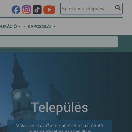
•
DUKÁCIÓ
KAPCSOLAT
Település
Válassza ki az Ön települését az azt érintő
hírek szűréséhez és specifikus