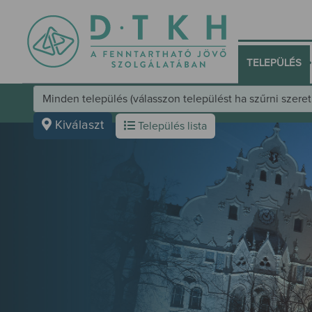
•
TELEPÜLÉS
Település választó kezelőfelület
Kiválaszt
Település lista