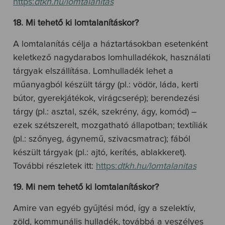
https:
dtkh.hu/lomtalanitas
18. Mi tehető ki lomtalanításkor?
A lomtalanítás célja a háztartásokban esetenként
keletkező nagydarabos lomhulladékok, használati
tárgyak elszállítása. Lomhulladék lehet a
műanyagból készült tárgy (pl.: vödör, láda, kerti
bútor, gyerekjátékok, virágcserép); berendezési
tárgy (pl.: asztal, szék, szekrény, ágy, komód) –
ezek szétszerelt, mozgatható állapotban; textíliák
(pl.: szőnyeg, ágynemű, szivacsmatrac); fából
készült tárgyak (pl.: ajtó, kerítés, ablakkeret).
További részletek itt:
https:
dtkh.hu/lomtalanitas
19. Mi nem tehető ki lomtalanításkor?
Amire van egyéb gyűjtési mód, így a szelektív,
zöld, kommunális hulladék, továbbá a veszélyes