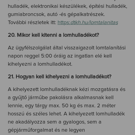
hulladék, elektronikai készülékek, építési hulladék,
gumiabroncsok, autó -és gépalkatrészek.
További részletek itt:
https:
dtkh.hu/lomtalanitas
20. Mikor kell kitenni a lomhulladékot?
Az ügyfélszolgálat által visszaigazolt lomtalanítási
napon reggel 5:00 óráig az ingatlan elé kell
kihelyezni a lomhulladékot.
21. Hogyan kell kihelyezni a lomhulladékot?
A kihelyezett lomhulladéknak kézi mozgatásra és
a gyűjtő járműbe pakolásra alkalmasnak kell
lennie, egy tárgy max. 50 kg és max. 2 méter
hosszú és széles lehet. A kihelyezett lomhulladék
ne akadályozza sem a gyalogos, sem a
gépjárműforgalmat és ne legyen