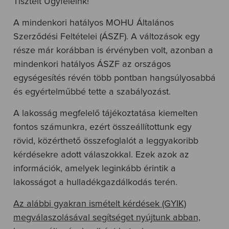
Tisztelt Ügyfeleink!
A mindenkori hatályos MOHU Általános
Szerződési Feltételei (ÁSZF). A változások egy
része már korábban is érvényben volt, azonban a
mindenkori hatályos ÁSZF az országos
egységesítés révén több pontban hangsúlyosabbá
és egyértelműbbé tette a szabályozást.
A lakosság megfelelő tájékoztatása kiemelten
fontos számunkra, ezért összeállítottunk egy
rövid, közérthető összefoglalót a leggyakoribb
kérdésekre adott válaszokkal. Ezek azok az
információk, amelyek leginkább érintik a
lakosságot a hulladékgazdálkodás terén.
Az alábbi gyakran ismételt kérdések (GYIK)
megválaszolásával segítséget nyújtunk abban,