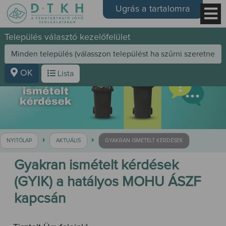
Ugrás a tartalomra
Település választó kezelőfelület
OK
Lista
NYITÓLAP
AKTUÁLIS
GYAKRAN ISMÉTELT KÉRDÉSEK
Gyakran ismételt kérdések
(GYIK) a hatályos MOHU ÁSZF
kapcsán