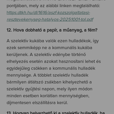
pontjában, mely az alábbi linken megtalálható:
https:
dtkh.hu/dl/1616/aszf-kozszolgaltatasi-
resztevekenyseg-hatalyos-20251001-tol.pdf
12. Hova dobható a papír, a műanyag, a fém?
A szelektív kukába valók ezen hulladékok, így
ezek semmiképp ne a kommunális kukába
kerüljenek. A szelektív edénybe történő
elhelyezés esetén azokat hasznosítani lehet és
egyidejűleg csökken a kommunális hulladék
mennyisége. A többlet szelektív hulladék
bármilyen átlátszó zsákban kihelyezhető a
szelektív gyűjtési napon, mely ilyen módon
minden esetben korlátlan mennyiségben,
díjmentesen elszállításra kerül.
13. Hogyan helyezhető ki a szelektív hulladék, ha