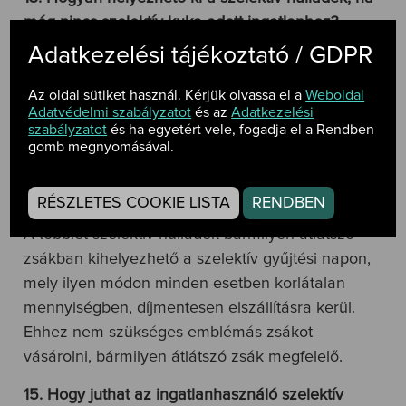
még nincs szelektív kuka adott ingatlanhoz?
Adatkezelési tájékoztató / GDPR
A szelektív hulladék bármilyen átlátszó zsákban
kihelyezhető a szelektív gyűjtési napon az
Az oldal sütiket használ. Kérjük olvassa el a
Weboldal
ingatlan elé, mely ilyen módon minden esetben
Adatvédelmi szabályzatot
és az
Adatkezelési
szabályzatot
és ha egyetért vele, fogadja el a Rendben
korlátlan mennyiségben, díjmentesen elszállításra
gomb megnyomásával.
kerül.
14. Mi a teendő, ha megtelik a szelektív kuka?
RÉSZLETES COOKIE LISTA
RENDBEN
A többlet szelektív hulladék bármilyen átlátszó
zsákban kihelyezhető a szelektív gyűjtési napon,
mely ilyen módon minden esetben korlátalan
mennyiségben, díjmentesen elszállításra kerül.
Ehhez nem szükséges emblémás zsákot
vásárolni, bármilyen átlátszó zsák megfelelő.
15. Hogy juthat az ingatlanhasználó szelektív