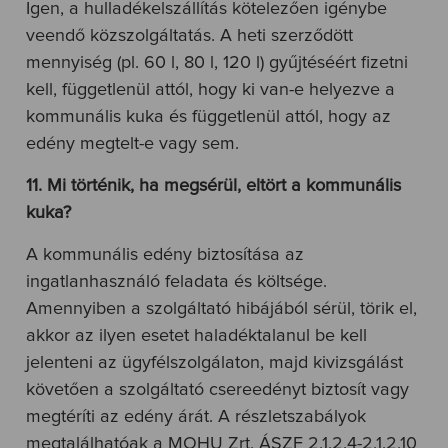
Igen, a hulladékelszállítás kötelezően igénybe
veendő közszolgáltatás. A heti szerződött
mennyiség (pl. 60 l, 80 l, 120 l) gyűjtéséért fizetni
kell, függetlenül attól, hogy ki van-e helyezve a
kommunális kuka és függetlenül attól, hogy az
edény megtelt-e vagy sem.
11. Mi történik, ha megsérül, eltört a kommunális
kuka?
A kommunális edény biztosítása az
ingatlanhasználó feladata és költsége.
Amennyiben a szolgáltató hibájából sérül, törik el,
akkor az ilyen esetet haladéktalanul be kell
jelenteni az ügyfélszolgálaton, majd kivizsgálást
követően a szolgáltató csereedényt biztosít vagy
megtéríti az edény árát. A részletszabályok
megtalálhatóak a MOHU Zrt. ÁSZF 2.1.2.4-2.1.2.10