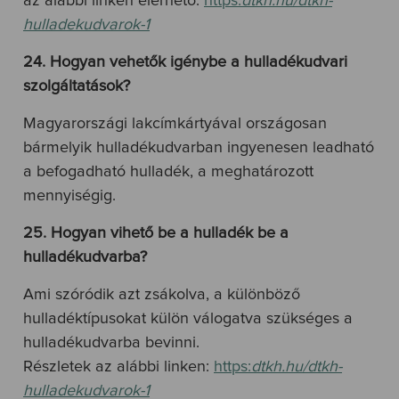
az alábbi linken elérhető:
https:
dtkh.hu/dtkh-
hulladekudvarok-1
24. Hogyan vehetők igénybe a hulladékudvari
szolgáltatások?
Magyarországi lakcímkártyával országosan
bármelyik hulladékudvarban ingyenesen leadható
a befogadható hulladék, a meghatározott
mennyiségig.
25. Hogyan vihető be a hulladék be a
hulladékudvarba?
Ami szóródik azt zsákolva, a különböző
hulladéktípusokat külön válogatva szükséges a
hulladékudvarba bevinni.
Részletek az alábbi linken:
https:
dtkh.hu/dtkh-
hulladekudvarok-1