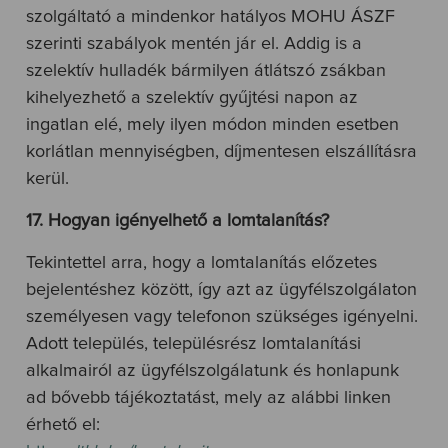
szolgáltató a mindenkor hatályos MOHU ÁSZF
szerinti szabályok mentén jár el. Addig is a
szelektív hulladék bármilyen átlátszó zsákban
kihelyezhető a szelektív gyűjtési napon az
ingatlan elé, mely ilyen módon minden esetben
korlátlan mennyiségben, díjmentesen elszállításra
kerül.
17. Hogyan igényelhető a lomtalanítás?
Tekintettel arra, hogy a lomtalanítás előzetes
bejelentéshez között, így azt az ügyfélszolgálaton
személyesen vagy telefonon szükséges igényelni.
Adott település, településrész lomtalanítási
alkalmairól az ügyfélszolgálatunk és honlapunk
ad bővebb tájékoztatást, mely az alábbi linken
érhető el: