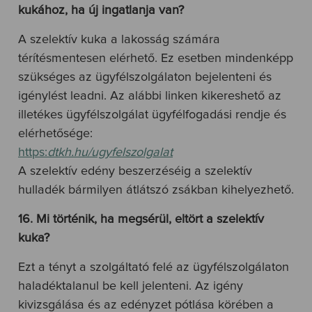
kukához, ha új ingatlanja van?
A szelektív kuka a lakosság számára
térítésmentesen elérhető. Ez esetben mindenképp
szükséges az ügyfélszolgálaton bejelenteni és
igénylést leadni. Az alábbi linken kikereshető az
illetékes ügyfélszolgálat ügyfélfogadási rendje és
elérhetősége:
https:
dtkh.hu/ugyfelszolgalat
A szelektív edény beszerzéséig a szelektív
hulladék bármilyen átlátszó zsákban kihelyezhető.
16. Mi történik, ha megsérül, eltört a szelektív
kuka?
Ezt a tényt a szolgáltató felé az ügyfélszolgálaton
haladéktalanul be kell jelenteni. Az igény
kivizsgálása és az edényzet pótlása körében a