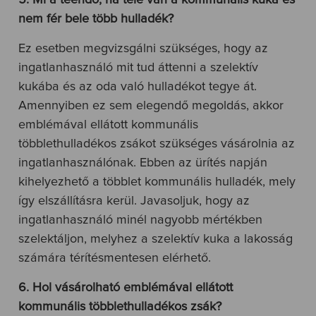
5. Mi a teendő, ha tele van a kommunális kuka és
nem fér bele több hulladék?
Ez esetben megvizsgálni szükséges, hogy az
ingatlanhasználó mit tud áttenni a szelektív
kukába és az oda való hulladékot tegye át.
Amennyiben ez sem elegendő megoldás, akkor
emblémával ellátott kommunális
többlethulladékos zsákot szükséges vásárolnia az
ingatlanhasználónak. Ebben az ürítés napján
kihelyezhető a többlet kommunális hulladék, mely
így elszállításra kerül. Javasoljuk, hogy az
ingatlanhasználó minél nagyobb mértékben
szelektáljon, melyhez a szelektív kuka a lakosság
számára térítésmentesen elérhető.
6. Hol vásárolható emblémával ellátott
kommunális többlethulladékos zsák?