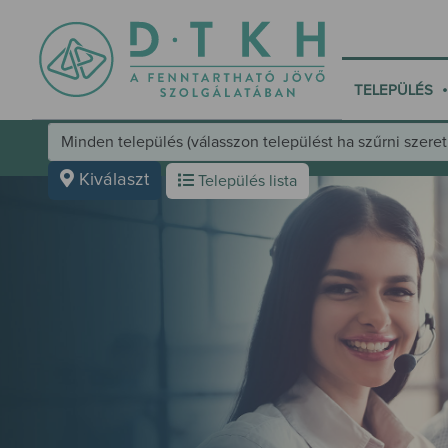
•
TELEPÜLÉS
Település választó kezelőfelület
Kiválaszt
Település lista