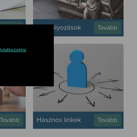
Szabályozások
Tovább
Tovább
Adatkezelési
Hasznos linkek
Tovább
Tovább