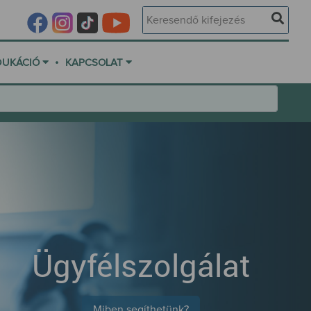
•
DUKÁCIÓ
KAPCSOLAT
Ügyfélszolgálat
Miben segíthetünk?