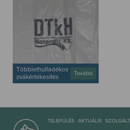
Többlethulladékos
Tovább
zsákértékesítés
TELEPÜLÉS
AKTUÁLIS
SZOLGÁL