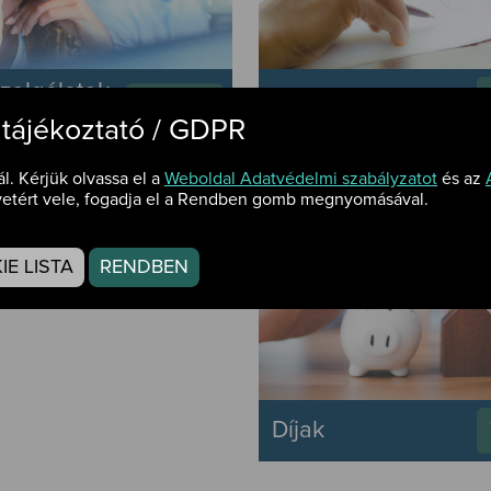
zolgálatok
Nyomtatványok
Tovább
tősége
 tájékoztató / GDPR
ál. Kérjük olvassa el a
Weboldal Adatvédelmi szabályzatot
és az
etért vele, fogadja el a Rendben gomb megnyomásával.
foglalás
Tovább
yes
fogadáshoz
E LISTA
RENDBEN
Díjak