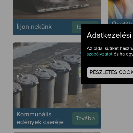
Ügyféls
Írjon nekünk
Tovább
elérhe
Adatkezelési
Online
Az oldal sütiket haszn
szabályzatot
és ha egy
időpont
személ
ügyfél
RÉSZLETES COOKI
Kommunális
Tovább
edények cseréje