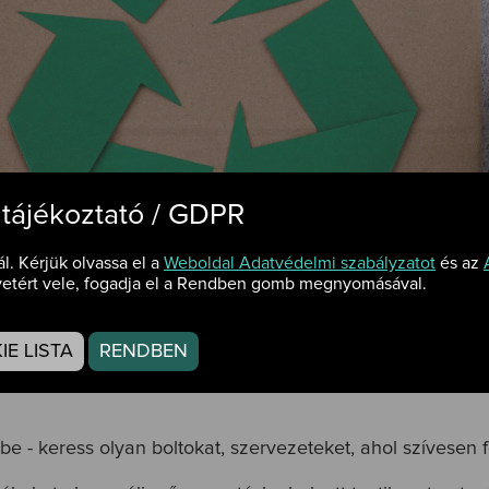
 tájékoztató / GDPR
mérve az aktív cselekvés, azaz ne csak beszélj róla, ha
ál. Kérjük olvassa el a
Weboldal Adatvédelmi szabályzatot
és az
etért vele, fogadja el a Rendben gomb megnyomásával.
a lemerült elemek, akkumulátorok, a tönkrement műszaki
 őket olyan begyűjtőhelyre, ahol majd szakszerűen gond
E LISTA
RENDBEN
eg, amire feltétlenül szükséged van, az élelmiszerekből p
e - keress olyan boltokat, szervezeteket, ahol szívesen 