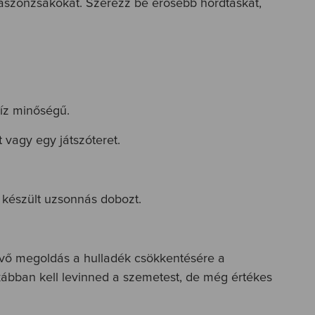
 vászonzsákokat. Szerezz be erősebb hordtáskát,
íz minőségű.
 vagy egy játszóteret.
 készült uzsonnás dobozt.
ekvő megoldás a hulladék csökkentésére a
ábban kell levinned a szemetest, de még értékes