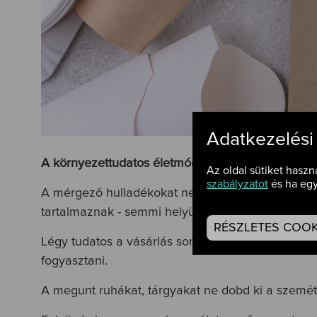
Adatkezelési
A környezettudatos életmód egyik legfontosabb is
Az oldal sütiket haszn
szabályzatot
és ha egy
A mérgező hulladékokat ne dobd a szemetesbe! - 
tartalmaznak - semmi helyük a kukában. Vidd el
RÉSZLETES COOKI
Légy tudatos a vásárlás során is: csak azt vedd m
fogyasztani.
A megunt ruhákat, tárgyakat ne dobd ki a szemétb