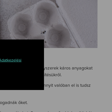
nem tedd is meg!
Adatkezelési
 cikkek, a lejárt gyógyszerek káros anyagokat
oskodnak a megsemmisítésükről.
edig csak annyit, amennyit valóban el is tudsz
fogadnák őket.