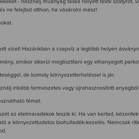
keket - használj műanyag táska helyett textil szatyrot,
 ne felejtsd otthon, ha vásárolni mész!
okat.
tt vizet! Hazánkban a csapvíz a legtöbb helyen ásványv
lmény, amikor sikerül megtisztítani egy elhanyagolt parkot
eséggel, de komoly környezetterheléssel is jár.
sználj inkább természetes vagy újrahasznosított anyagból
asználható fémet.
észét az ételmaradékok teszik ki. Ha van kerted, kézenf
ó a környezettudatos biohulladék-kezelés. Nemcsak ritk
od.