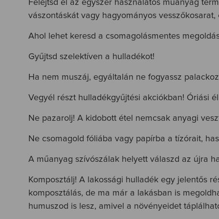
Felejtsd el az egyszer használatos műanyag termé
vászontáskát vagy hagyományos vesszőkosarat, és
Ahol lehet keresd a csomagolásmentes megoldás
Gyűjtsd szelektíven a hulladékot!
Ha nem muszáj, egyáltalán ne fogyassz palackozo
Vegyél részt hulladékgyűjtési akciókban! Óriási é
Ne pazarolj! A kidobott étel nemcsak anyagi veszt
Ne csomagold fóliába vagy papírba a tízórait, ha
A műanyag szívószálak helyett válaszd az újra h
Komposztálj! A lakossági hulladék egy jelentős r
komposztálás, de ma már a lakásban is megoldhat
humuszod is lesz, amivel a növényeidet táplálhat