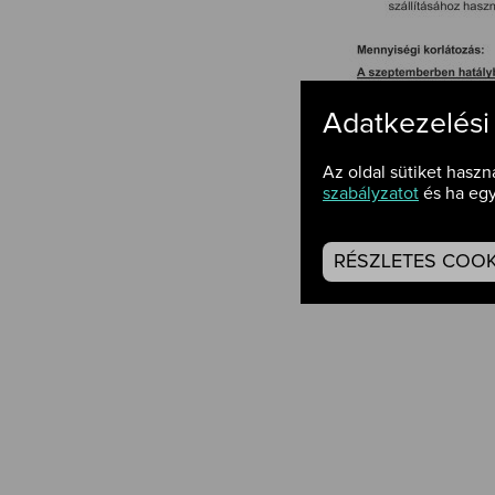
Adatkezelési
Az oldal sütiket haszn
szabályzatot
és ha egy
polisztirol
RÉSZLETES COOKI