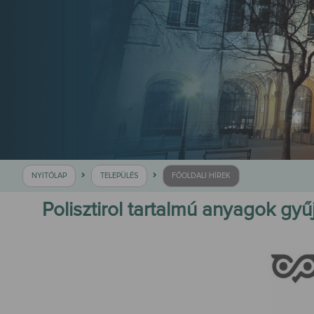
NYITÓLAP
TELEPÜLÉS
FŐOLDALI HÍREK
Polisztirol tartalmú anyagok gyű