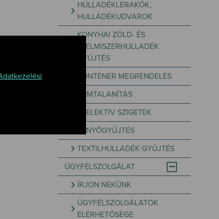
HULLADÉKLERAKÓK,
HULLADÉKUDVAROK
KONYHAI ZÖLD- ÉS
ÉLELMISZERHULLADÉK
GYŰJTÉS
Adatkezelési
KONTÉNER MEGRENDELÉS
LOMTALANÍTÁS
SZELEKTÍV SZIGETEK
FENYŐGYŰJTÉS
TEXTILHULLADÉK GYŰJTÉS
ÜGYFÉLSZOLGÁLAT
ÍRJON NEKÜNK
ÜGYFÉLSZOLGÁLATOK
ELÉRHETŐSÉGE