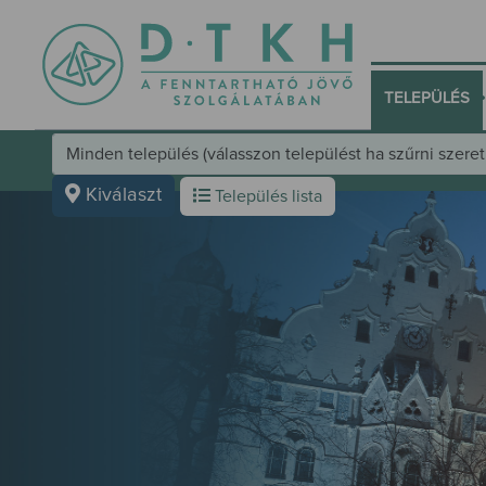
•
TELEPÜLÉS
Település választó kezelőfelület
Kiválaszt
Település lista