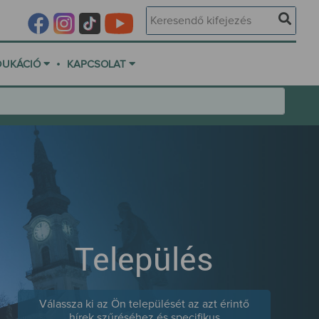
•
DUKÁCIÓ
KAPCSOLAT
Település
Válassza ki az Ön települését az azt érintő
hírek szűréséhez és specifikus