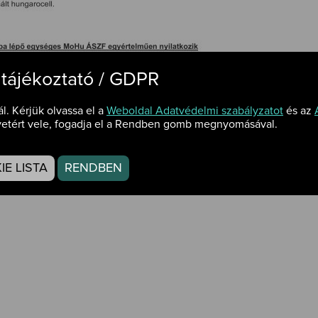
 tájékoztató / GDPR
ál. Kérjük olvassa el a
Weboldal Adatvédelmi szabályzatot
és az
etért vele, fogadja el a Rendben gomb megnyomásával.
 tartalmú anyagok gyűjtése.jpg
E LISTA
RENDBEN