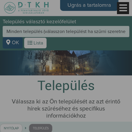
Ugrás a tartalomra
Település választó kezelőfelület
OK
Lista
Település
Válassza ki az Ön települését az azt érintő
hírek szűréséhez és specifikus
információkhoz
NYITÓLAP
TELEPÜLÉS