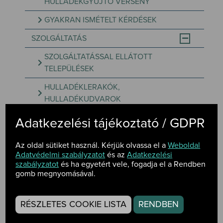
HULLADÉKGYŰJTŐ VERSENY
GYAKRAN ISMÉTELT KÉRDÉSEK
SZOLGÁLTATÁS
SZOLGÁLTATÁSSAL ELLÁTOTT
TELEPÜLÉSEK
HULLADÉKLERAKÓK,
HULLADÉKUDVAROK
KONYHAI ZÖLD- ÉS
Adatkezelési tájékoztató / GDPR
ÉLELMISZERHULLADÉK GYŰJTÉS
Az oldal sütiket használ. Kérjük olvassa el a
Weboldal
KONTÉNER MEGRENDELÉS
Adatvédelmi szabályzatot
és az
Adatkezelési
szabályzatot
és ha egyetért vele, fogadja el a Rendben
LOMTALANÍTÁS
gomb megnyomásával.
SZELEKTÍV SZIGETEK
FENYŐGYŰJTÉS
RÉSZLETES COOKIE LISTA
RENDBEN
TEXTILHULLADÉK GYŰJTÉS